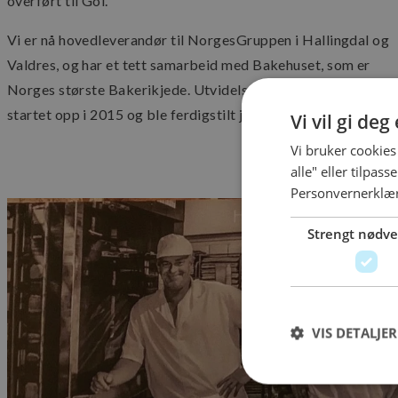
overført til Gol.
Vi er nå hovedleverandør til NorgesGruppen i Hallingdal og
Valdres, og har et tett samarbeid med Bakehuset, som er
Norges største Bakerikjede. Utvidelse av Produksjon/lager
startet opp i 2015 og ble ferdigstilt juli 2015 med ca. 900 kv
Vi vil gi de
Vi bruker cookies
alle" eller tilpas
Personvernerklæ
Strengt nødv
VIS DETALJER