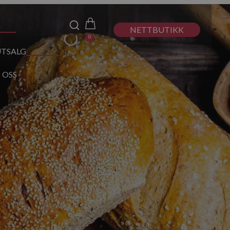
NETTBUTIKK
0
UTSALG
 OSS