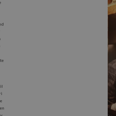
e
ed
r
n
e
te
il
ri
de
gen
av