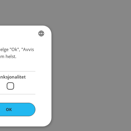
elge "Ok", "Avvis
NORWEGIAN
om helst.
ENGLISH
nksjonalitet
OK