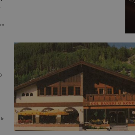
r
om
0
ble