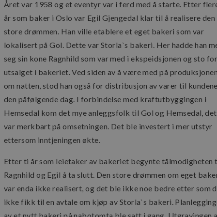
Året var 1958 og et eventyr var i ferd med å starte. Etter fler
år som baker i Oslo var Egil Gjengedal klar til å realisere den
store drømmen. Han ville etablere et eget bakeri som var
lokalisert på Gol. Dette var Storla`s bakeri. Her hadde han m
seg sin kone Ragnhild som var med i ekspeidsjonen og sto fo
utsalget i bakeriet. Ved siden av å være med på produksjone
om natten, stod han også for distribusjon av varer til kunden
den påfølgende dag. I forbindelse med kraftutbyggingen i
Hemsedal kom det mye anleggsfolk til Gol og Hemsedal, det
var merkbart på omsetningen. Det ble investert i mer utstyr
ettersom inntjeningen økte.
Etter ti år som leietaker av bakeriet begynte tålmodigheten t
Ragnhild og Egil å ta slutt. Den store drømmen om eget bake
var enda ikke realisert, og det ble ikke noe bedre etter som 
ikke fikk til en avtale om kjøp av Storla`s bakeri. Planleggin
av et nytt bakeri på nabotomta ble satt i gang. Utgravingen 