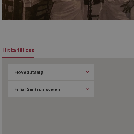
Strengt nødvendige i
Nettstedet kan ikke b
Navn
CookieScriptConse
Hitta till oss
sessionid_www.gol
G
Lagringserklæring
Navn
ph_phc_GtkXBKn0
test