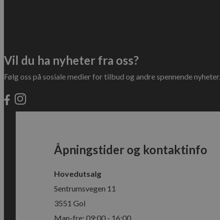
Vil du ha nyheter fra oss?
Følg oss på sosiale medier for tilbud og andre spennende nyheter
_ga_MPSGJSVYG9
Åpningstider og kontaktinfo
Hovedutsalg
Sentrumsvegen 11
3551 Gol
Man-fre: 09:00 - 16:00