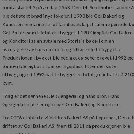
tomta startet 3.påskedag 1968. Den 14. September samme å
ble det stekt brød i nye lokaler. I 1983 ble Gol Bakeri og
Konditori omdannet til et familieselskap. I samme periode k
Gol Bakeri som leietaker i bygget. I 1987 inngikk Gol Bakeri
og Konditori as en avtale med Storla`s bakeri om en
overtagelse av hans eiendom og tilhørende bebyggelse.
Produksjonen i bygget ble nedlagt og senere revet i 1992 og
tomten ble lagt ut til parkeringsplass. Etter den siste
utbyggingen i 1992 hadde bygget en total grunnflate på 210
kvm.
I dag er det sønnene Ole Gjengedal og hans bror, Hans
Gjengedal som eier og driver Gol Bakeri og Konditori..
Fra 2006 etablerte vi Valdres Bakeri AS på Fagernes, Dette 
driftet av Gol Bakeri AS, frem til 2011 da produksjonen ble