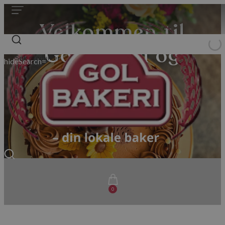
Velkommen til
Gol Bakeri og
hideSearch=
Konditori
Bestill her
0