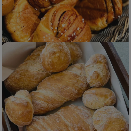
Forsørger
/
Navn
Utløpsdato
Domene
CookieScriptConsent
1 år
CookieScript
www.golbakeri.no
sessionid_www.golbakeri.no
www.golbakeri.no
2 dager
Googles
personvernregler