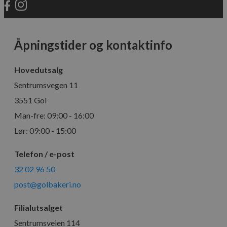
_cfuvid
.elfsight.com
Sesjon
Åpningstider og kontaktinfo
Hovedutsalg
Sentrumsvegen 11
3551 Gol
ph_phc_GtkXBKn0eI1mW0WoZMvZLUmgFVhNE20eKkBu9U5Bdic_po
Man-fre: 09:00 - 16:00
Lør: 09:00 - 15:00
Telefon / e-post
32 02 96 50
post@golbakeri.no
_ga_MPSGJSVYG9
Filialutsalget
Sentrumsveien 114