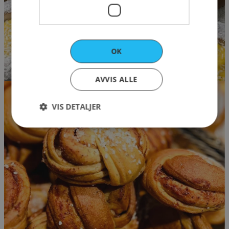
OK
AVVIS ALLE
VIS DETALJER
Strengt nødvendig
Ytelse
Markedsføring
Funksjonalitet
Strengt nødvendige informasjonskapsler tillater
kjernefunksjoner på nettstedet, som
brukerinnlogging og kontoadministrasjon.
Nettstedet kan ikke brukes riktig uten strengt
nødvendige informasjonskapsler.